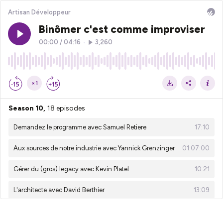
Artisan Développeur
Binômer c'est comme improviser
00:00
/
04:16
•
3,260
×1
Season 10,
18 episodes
Demandez le programme avec Samuel Retiere
17:10
Aux sources de notre industrie avec Yannick Grenzinger
01:07:00
Gérer du (gros) legacy avec Kevin Platel
10:21
L'architecte avec David Berthier
13:09
Construire le programme d'une conf avec Yannick Grenzinger
17:58