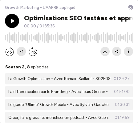
Growth Marketing - L'AARRR appliqué
Optimisations SEO testées et approu
00:00
/
01:35:36
×1
Season 2,
8 episodes
La Growth Optimisation - Avec Romain Saillant - S02E08
01:29:27
La différenciation par le Branding - Avec Louis Grenier - S02E07
01:51:00
Le guide "Ultime" Growth Mobile - Avec Sylvain Gauchet - S02E06
01:30:31
Créer, faire grossir et monétiser un podcast - Avec Gabriel Gourovitch - S02E05
01:19:59
Le Guide "Ultime" du Copywriting - Avec Alexis Minchella - S02E04
01:58:22