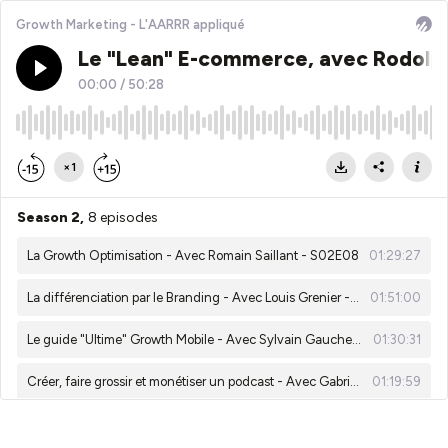
Growth Marketing - L'AARRR appliqué
Le "Lean" E-commerce, avec Rodolph
00:00
/
50:28
×1
Season 2,
8 episodes
La Growth Optimisation - Avec Romain Saillant - S02E08
01:29:27
La différenciation par le Branding - Avec Louis Grenier - S02E07
01:51:00
Le guide "Ultime" Growth Mobile - Avec Sylvain Gauchet - S02E06
01:30:31
Créer, faire grossir et monétiser un podcast - Avec Gabriel Gourovitch - S02E05
01:19:59
Le Guide "Ultime" du Copywriting - Avec Alexis Minchella - S02E04
01:58:22