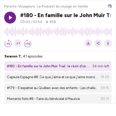
Parents-Voyageurs : Le Podcast du voyage en famille
#180 - En famille sur le John Muir Tra
00:00
/
53:54
•
858
×1
Season 7,
41 episodes
#180 - En famille sur le John Muir Trail : le récit d'un trek de 26 jours avec deux enfants
54 min left
Capsule Espagne #8: Ce que j'aime et ce que j'aime moins en Espagne
19:29
#179 - S'expatrier au Québec avec des enfants - Les challenges de l'émigration
59:15
Moments forts #8 - Faire du bénévolat à Maurice
20:31
#178 - Tyrol en famille : une expérience family-friendly à l'hôtel Der Stern
01:00:52