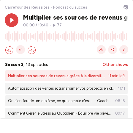
Carrefour des Réussites - Podcast du succès
Multiplier ses sources de revenus gr
00:00
/
10:40
•
77
×1
Season 3,
13 episodes
Other shows
Multiplier ses sources de revenus grâce à la diversification des offres #business #entrepreneuriat
11 min left
Automatisation des ventes et transformer vos prospects en clients
11:11
On s'en fou de ton diplôme, ce qui compte c'est ... - Coach ou consultant - Les multiples casquettes de l’entrepreneur
08:15
Comment Gérer le Stress au Quotidien - Équilibre vie privée et vie pro
09:17
Comment définir un prix juste et vendre son offre sans avoir peur
13:42