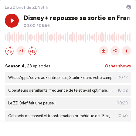
Le ZD'brief de ZDNet.fr
Disney+ repousse sa sortie en France, 
00:00
/
06:56
×1
Season 4,
23 episodes
Other shows
WhatsApp s'ouvre aux entreprises, Starlink dans votre camping-car... C'est le ZD Brief !
10:12
Opérateurs défaillants, fréquence de télétravail optimale... C'est le ZD Brief !
10:02
Le ZD Brief fait une pause !
00:29
Cabinets de conseil et transformation numérique de l'Etat, OVHcloud face à Microsoft
10:40
Les tendances du MWC22, un groupe de ransomware au quotidien
10:10