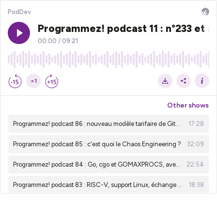
PodDev
Programmez! podcast 11 : n°233 et a
00:00
/
09:21
×1
Other shows
Programmez! podcast 86 : nouveau modèle tarifaire de GitHub Copilot et la notion de tokens
17:28
Programmez! podcast 85 : c'est quoi le Chaos Engineering ?
32:09
Programmez! podcast 84 : Go, cgo et GOMAXPROCS, avec Thierry Fournier
22:54
Programmez! podcast 83 : RISC-V, support Linux, échange avec Michael Opdenacker
18:38
Programmez! podcast 82 : contribuer à l'open source et l'initiative Merge Forward
23:19