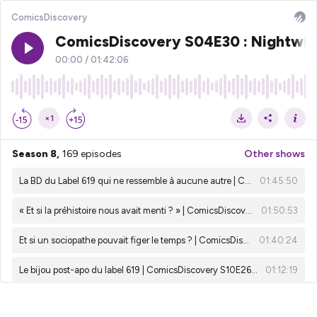
ComicsDiscovery
ComicsDiscovery S04E30 : Nightwi
00:00
/
01:42:06
×1
Season 8,
169 episodes
Other shows
La BD du Label 619 qui ne ressemble à aucune autre | ComicsDiscovery S10E29 : Une fête sans fin
01:45:50
« Et si la préhistoire nous avait menti ? » | ComicsDiscovery S10E28 - Quand la femme était l’homme
01:50:53
Et si un sociopathe pouvait figer le temps ? | ComicsDiscovery S10E27 - Stand Still
01:40:24
Le bijou post-apo du label 619 | ComicsDiscovery S10E26 : Asphalte Sauvage
01:12:19
Quand un immortel devient le temps | Resurrection Man – ComicsDiscovery : S10E25
01:37:17