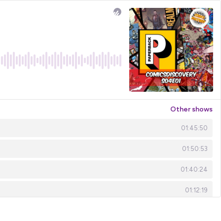
Other shows
01:45:50
01:50:53
01:40:24
01:12:19
01:37:17