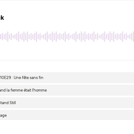
ck
10E29 : Une fête sans fin
uand la femme était l’homme
tand Still
vage
ery : S10E25