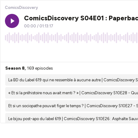
ComicsDiscovery
ComicsDiscovery S04E01 : Paperba
00:00
/
01:13:17
×1
Season 8,
169 episodes
La BD du Label 619 qui ne ressemble à aucune autre | ComicsDiscovery S
« Et si la préhistoire nous avait menti ? » | ComicsDiscovery S10E28 - Q
Et si un sociopathe pouvait figer le temps ? | ComicsDiscovery S10E27 - S
Le bijou post-apo du label 619 | ComicsDiscovery S10E26 : Asphalte Sau
Quand un immortel devient le temps | Resurrection Man – ComicsDiscov