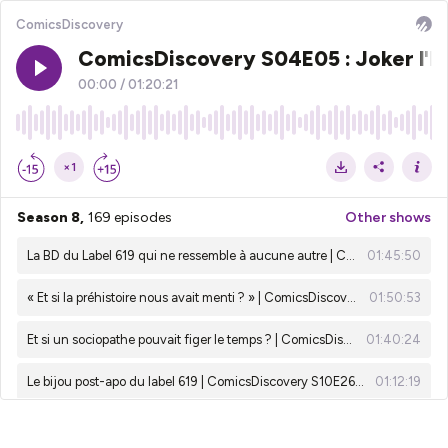
ComicsDiscovery
ComicsDiscovery S04E05 : Joker l'h
00:00
/
01:20:21
×1
Season 8,
169 episodes
Other shows
La BD du Label 619 qui ne ressemble à aucune autre | ComicsDiscovery S10E29 : Une fête sans fin
01:45:50
« Et si la préhistoire nous avait menti ? » | ComicsDiscovery S10E28 - Quand la femme était l’homme
01:50:53
Et si un sociopathe pouvait figer le temps ? | ComicsDiscovery S10E27 - Stand Still
01:40:24
Le bijou post-apo du label 619 | ComicsDiscovery S10E26 : Asphalte Sauvage
01:12:19
Quand un immortel devient le temps | Resurrection Man – ComicsDiscovery : S10E25
01:37:17