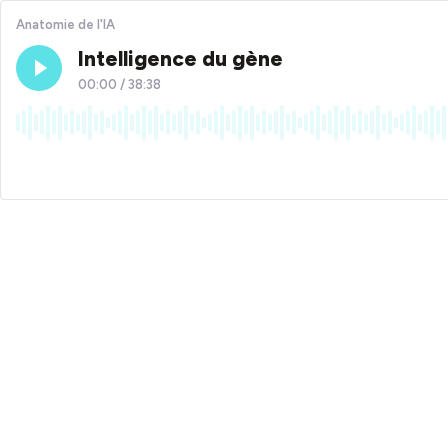
Anatomie de l'IA
Intelligence du gène
00:00
/
38:38
×1