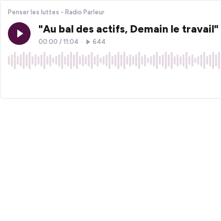
Penser les luttes - Radio Parleur
"Au bal des actifs, Demain le travail"
00:00
/
11:04
•
644
×1