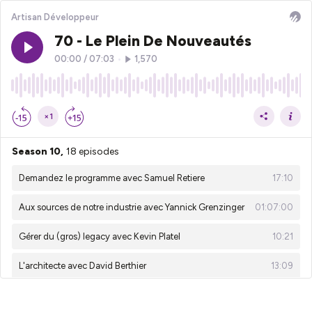
Artisan Développeur
70 - Le Plein De Nouveautés
00:00
/
07:03
•
1,570
×1
Season 10,
18 episodes
Demandez le programme avec Samuel Retiere
17:10
Aux sources de notre industrie avec Yannick Grenzinger
01:07:00
Gérer du (gros) legacy avec Kevin Platel
10:21
L'architecte avec David Berthier
13:09
Construire le programme d'une conf avec Yannick Grenzinger
17:58