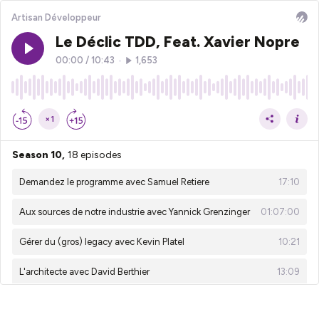
Artisan Développeur
Le Déclic TDD, Feat. Xavier Nopre
00:00
/
10:43
•
1,653
×1
Season 10,
18 episodes
Demandez le programme avec Samuel Retiere
17:10
Aux sources de notre industrie avec Yannick Grenzinger
01:07:00
Gérer du (gros) legacy avec Kevin Platel
10:21
L'architecte avec David Berthier
13:09
Construire le programme d'une conf avec Yannick Grenzinger
17:58