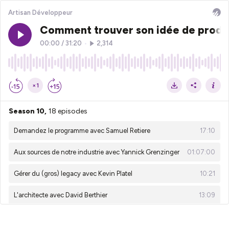
Artisan Développeur
Comment trouver son idée de produ
00:00
/
31:20
•
2,314
×1
Season 10,
18 episodes
Demandez le programme avec Samuel Retiere
17:10
Aux sources de notre industrie avec Yannick Grenzinger
01:07:00
Gérer du (gros) legacy avec Kevin Platel
10:21
L'architecte avec David Berthier
13:09
Construire le programme d'une conf avec Yannick Grenzinger
17:58