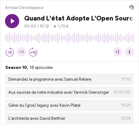
Artisan Développeur
Quand L'état Adopte L'Open Source
00:00
/
10:12
•
1,704
×1
Season 10,
18 episodes
Demandez le programme avec Samuel Retiere
17:10
Aux sources de notre industrie avec Yannick Grenzinger
01:07:00
Gérer du (gros) legacy avec Kevin Platel
10:21
L'architecte avec David Berthier
13:09
Construire le programme d'une conf avec Yannick Grenzinger
17:58