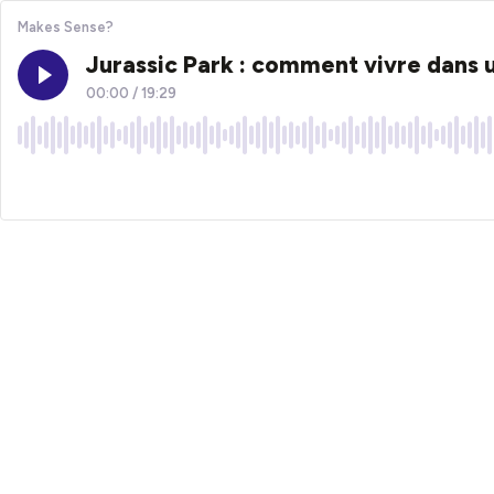
Makes Sense?
Jurassic Park : comment vivre dans 
00:00
/
19:29
×1