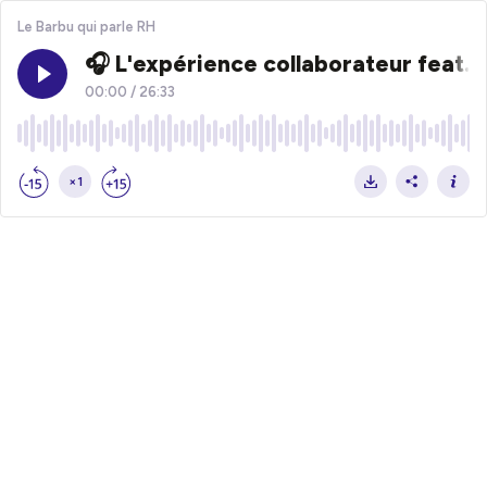
Le Barbu qui parle RH
🎧 L'expérience collaborateur feat. 
00:00
/
26:33
×1