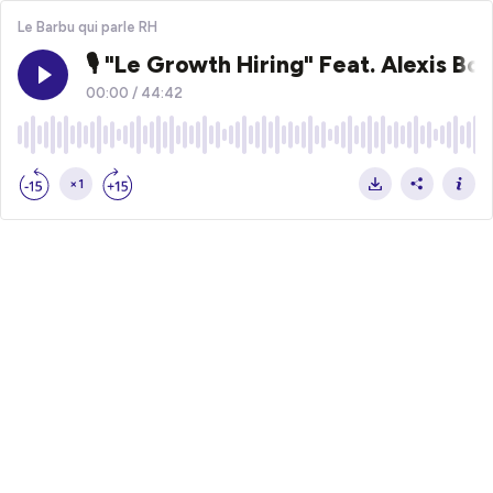
Le Barbu qui parle RH
🎙️ "Le Growth Hiring" Feat. Alexis Bo
00:00
/
44:42
×1