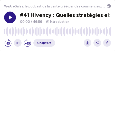
WeAreSales, le podcast de la vente créé par des commerciaux pour des commerciaux
#41 Hivency : Quelles stratégies et 
00:00
/
46:56
•
#1 Introduction
×1
Chapters