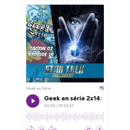
Geek en Série
Geek en série 2x14: Star Tre
00:00
/
01:24:57
×1