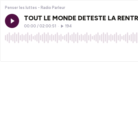
Penser les luttes - Radio Parleur
TOUT LE MONDE DETESTE LA RENTREE
00:00
/
02:00:51
•
194
×1