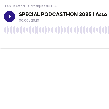
"Fais un effort!" Chroniques du TSA
SPECIAL PODCASTHON 2025 ! Asso Les
00:00
/
29:10
×1