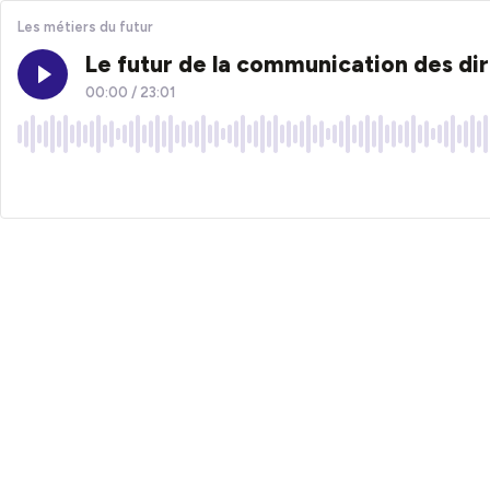
Les métiers du futur
Le futur de la communication des di
00:00
/
23:01
×1