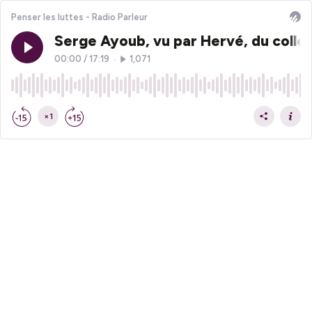
Penser les luttes - Radio Parleur
Serge Ayoub, vu par Hervé, du collec
00:00
/
17:19
•
1,071
×1