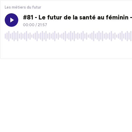
Les métiers du futur
#81 - Le futur de la santé au féminin 
00:00
/
21:57
×1