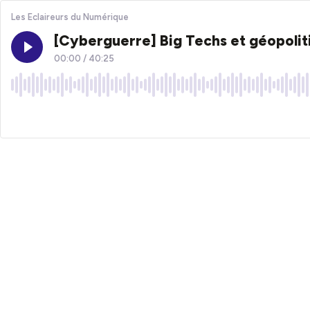
Les Eclaireurs du Numérique
[Cyberguerre] Big Techs et géopoli
00:00
/
40:25
×1