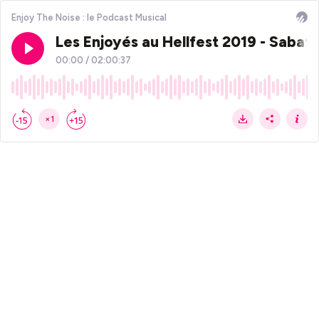
Enjoy The Noise : le Podcast Musical
Les Enjoyés au Hellfest 2019 - Sabato
00:00
/
02:00:37
×1