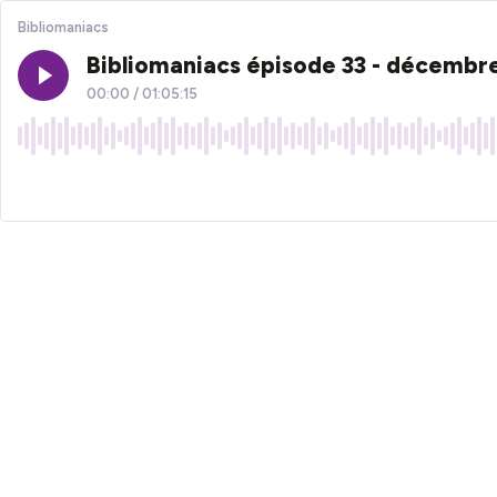
Bibliomaniacs
Bibliomaniacs épisode 33 - décembr
00:00
/
01:05:15
×1