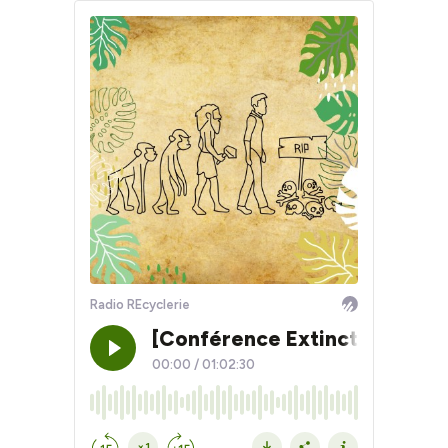
Radio REcyclerie
[Conférence Extinction Rebell
00:00
/
01:02:30
×1