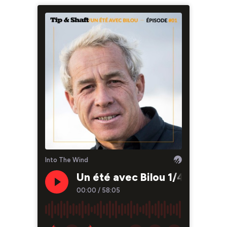
Into The Wind
Un été avec Bilou 1/4 - Les a
00:00
/
58:05